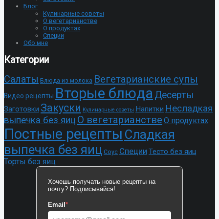
Блог
Кулинарные советы
О вегетарианстве
О продуктах
Специи
Обо мне
Категории
Cалаты
Вегетарианские супы
Блюда из молока
Вторые блюда
Десерты
Видео рецепты
Закуски
Несладкая
Заготовки
Напитки
Кулинарные советы
О вегетарианстве
выпечка без яиц
О продуктах
Постные рецепты
Сладкая
выпечка без яиц
Специи
Тесто без яиц
Соус
Торты без яиц
Хочешь получать новые рецепты на
почту? Подписывайся!
Email
*