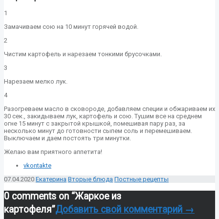
1
Замачиваем сою на 10 минут горячей водой.
2
Чистим картофель и нарезаем тонкими брусочками.
3
Нарезаем мелко лук.
4
Разогреваем масло в сковороде, добавляем специи и обжариваем их
30 сек., закидываем лук, картофель и сою. Тушим все на среднем
огне 15 минут с закрытой крышкой, помешивая пару раз, за
несколько минут до готовности сыпем соль и перемешиваем.
Выключаем и даем постоять три минутки.
Желаю вам приятного аппетита!
vkontakte
07.04.2020
Екатерина
Вторые блюда
Постные рецепты
0 comments on “
Жаркое из
картофеля
”
Добавить свой комментарий →