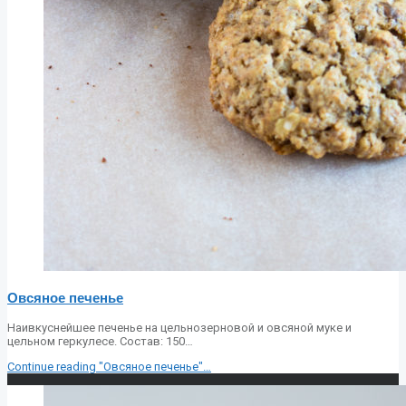
Овсяное печенье
Наивкуснейшее печенье на цельнозерновой и овсяной муке и
цельном геркулесе. Состав: 150…
Continue reading
"Овсяное печенье"
…