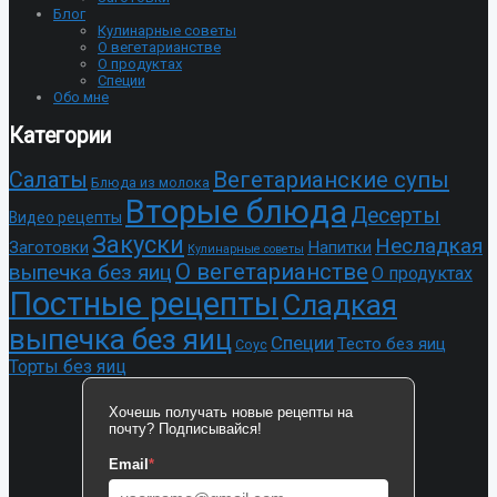
Блог
Кулинарные советы
О вегетарианстве
О продуктах
Специи
Обо мне
Категории
Cалаты
Вегетарианские супы
Блюда из молока
Вторые блюда
Десерты
Видео рецепты
Закуски
Несладкая
Заготовки
Напитки
Кулинарные советы
О вегетарианстве
выпечка без яиц
О продуктах
Постные рецепты
Сладкая
выпечка без яиц
Специи
Тесто без яиц
Соус
Торты без яиц
Хочешь получать новые рецепты на
почту? Подписывайся!
Email
*