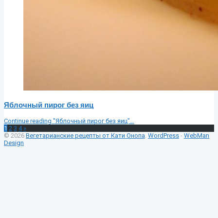
Яблочный пирог без яиц
Continue reading
"Яблочный пирог без яиц"
…
1
2
3
4
»
© 2026
Вегетарианские рецепты от Кати Онопа
.
WordPress
-
WebMan
Design