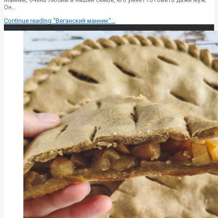
Он…
Continue reading
"Веганский манник"
…