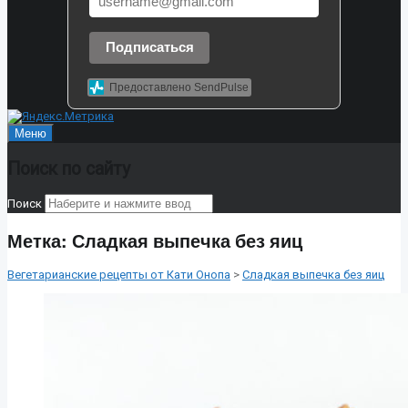
Подписаться
Предоставлено SendPulse
Меню
Поиск по сайту
Поиск
Метка:
Сладкая выпечка без яиц
Вегетарианские рецепты от Кати Онопа
>
Сладкая выпечка без яиц