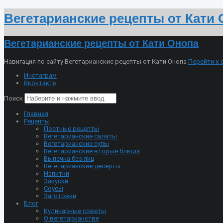
Вегетарианские рецепты от Кати
Вегетарианские рецепты от Кати Онопа
Навигация по сайту Вегетарианские рецепты от Кати Онопа
Перейти к
Инстаграм
Вконтакте
Поиск
Главная
Рецепты
Постные рецепты
Вегетарианские салаты
Вегетарианские супы
Вегетарианские вторые блюда
Выпечка без яиц
Вегетарианские десерты
Напитки
Закуски
Соусы
Заготовки
Блог
Кулинарные советы
О вегетарианстве