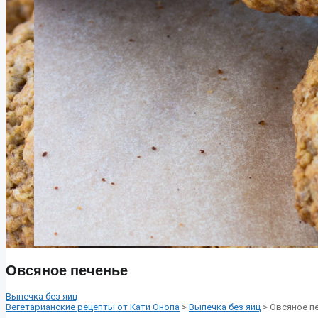
Овсяное печенье
Выпечка без яиц
Вегетарианские рецепты от Кати Онопа
>
Выпечка без яиц
> Овсяное п