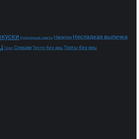
акуски
Несладкая выпечка
Напитки
Кулинарные советы
ц
Специи
Торты без яиц
Тесто без яиц
Соус