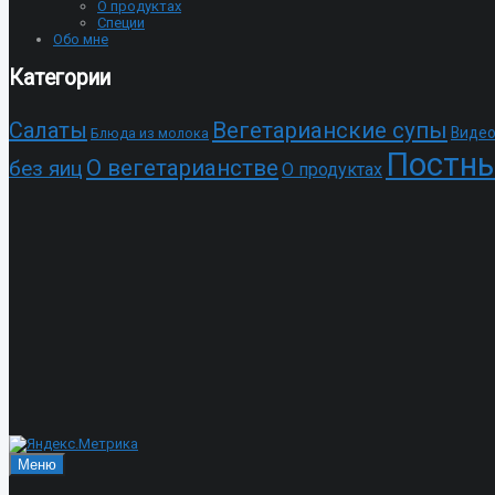
О продуктах
Специи
Обо мне
Категории
Cалаты
Вегетарианские супы
Видео
Блюда из молока
Постны
О вегетарианстве
без яиц
О продуктах
Меню