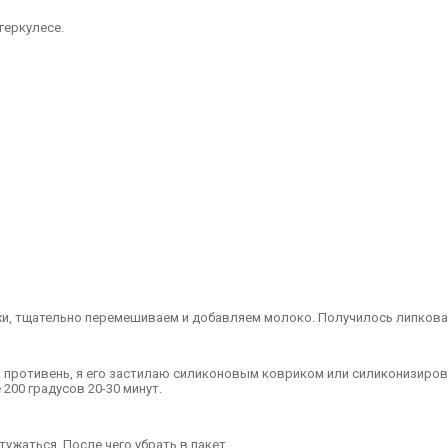
геркулесе.
хи, тщательно перемешиваем и добавляем молоко. Получилось липкова
а противень, я его застилаю силиконовым ковриком или силиконизиров
200 градусов 20-30 минут.
ужаться. После чего убрать в пакет.