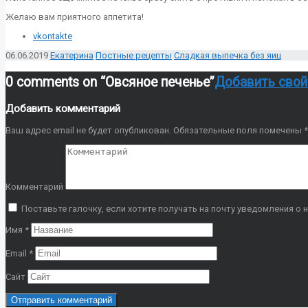
Желаю вам приятного аппетита!
vkontakte
06.06.2019
Екатерина
Постные рецепты
Сладкая выпечка без яиц
0 comments on “
Овсяное печенье
”
Добавить сво
Добавить комментарий
Ваш адрес email не будет опубликован.
Обязательные поля помечены
*
Комментарий
Поставьте галочку, если хотите получать на почту уведомления о 
Имя
*
Email
*
Сайт