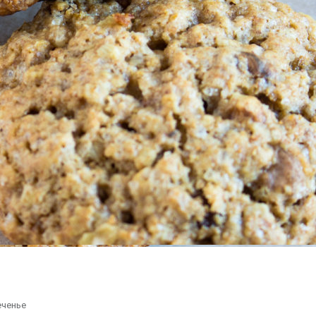
еченье