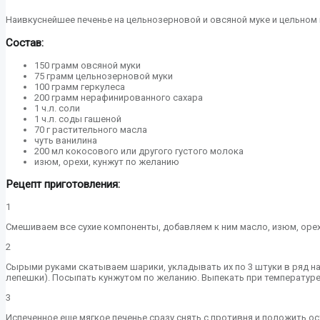
Наивкуснейшее печенье на цельнозерновой и овсяной муке и цельном 
Состав:
150 грамм овсяной муки
75 грамм цельнозерновой муки
100 грамм геркулеса
200 грамм нерафинированного сахара
1 ч.л. соли
1 ч.л. соды гашеной
70 г растительного масла
чуть ванилина
200 мл кокосового или другого густого молока
изюм, орехи, кунжут по желанию
Рецепт приготовления:
1
Смешиваем все сухие компоненты, добавляем к ним масло, изюм, оре
2
Сырыми руками скатываем шарики, укладывать их по 3 штуки в ряд н
лепешки). Посыпать кунжутом по желанию. Выпекать при температуре 
3
Испеченное еще мягкое печенье сразу снять с противня и положить ост