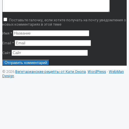
Поставьте галочку, если хотите получать на почту уведомления о
новых комментариях в этой теме
Имя
*
Email
*
Сайт
© 2026
Вегетарианские рецепты от Кати Онопа
.
WordPress
-
WebMan
Design