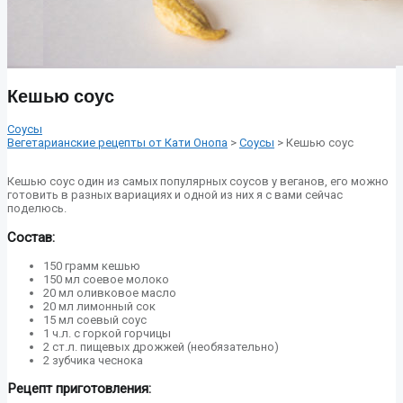
Кешью соус
Соусы
Вегетарианские рецепты от Кати Онопа
>
Соусы
> Кешью соус
Кешью соус один из самых популярных соусов у веганов, его можно
готовить в разных вариациях и одной из них я с вами сейчас
поделюсь.
Состав:
150 грамм кешью
150 мл соевое молоко
20 мл оливковое масло
20 мл лимонный сок
15 мл соевый соус
1 ч.л. с горкой горчицы
2 ст.л. пищевых дрожжей (необязательно)
2 зубчика чеснока
Рецепт приготовления: