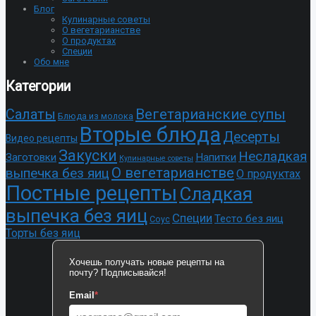
Блог
Кулинарные советы
О вегетарианстве
О продуктах
Специи
Обо мне
Категории
Cалаты
Вегетарианские супы
Блюда из молока
Вторые блюда
Десерты
Видео рецепты
Закуски
Несладкая
Заготовки
Напитки
Кулинарные советы
О вегетарианстве
выпечка без яиц
О продуктах
Постные рецепты
Сладкая
выпечка без яиц
Специи
Тесто без яиц
Соус
Торты без яиц
Хочешь получать новые рецепты на
почту? Подписывайся!
Email
*