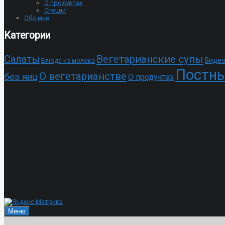
О продуктах
Специи
Обо мне
Категории
Cалаты
Вегетарианские супы
Видео
Блюда из молока
Постны
О вегетарианстве
без яиц
О продуктах
Меню