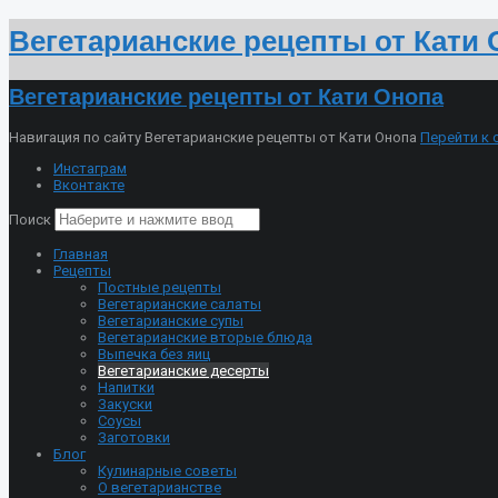
Вегетарианские рецепты от Кати
Вегетарианские рецепты от Кати Онопа
Навигация по сайту Вегетарианские рецепты от Кати Онопа
Перейти к
Инстаграм
Вконтакте
Поиск
Главная
Рецепты
Постные рецепты
Вегетарианские салаты
Вегетарианские супы
Вегетарианские вторые блюда
Выпечка без яиц
Вегетарианские десерты
Напитки
Закуски
Соусы
Заготовки
Блог
Кулинарные советы
О вегетарианстве