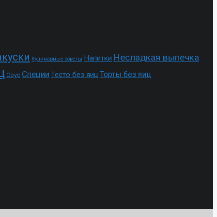
акуски
Несладкая выпечка
Напитки
Кулинарные советы
ц
Специи
Торты без яиц
Тесто без яиц
Соус