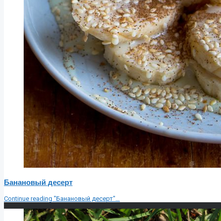
Банановый десерт
Continue reading
"Банановый десерт"
…