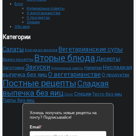
Блог
Кулинарные советы
О вегетарианстве
О продуктах
Специи
Обо мне
Категории
Cалаты
Вегетарианские супы
Блюда из молока
Вторые блюда
Десерты
Видео рецепты
Закуски
Несладкая
Заготовки
Напитки
Кулинарные советы
О вегетарианстве
выпечка без яиц
О продуктах
Постные рецепты
Сладкая
выпечка без яиц
Специи
Тесто без яиц
Соус
Торты без яиц
Хочешь получать новые рецепты на
почту? Подписывайся!
Email
*