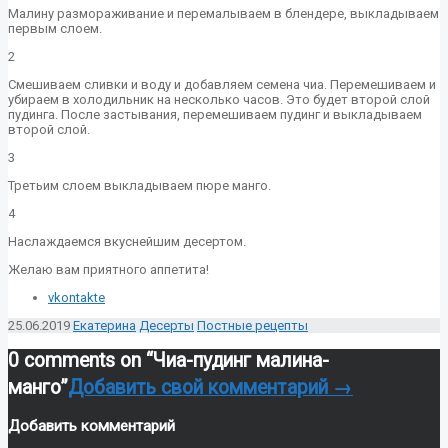
Малину размораживание и перемалываем в блендере, выкладываем
первым слоем.
2
Смешиваем сливки и воду и добавляем семена чиа. Перемешиваем и
убираем в холодильник на несколько часов. Это будет второй слой
пудинга. После застывания, перемешиваем пудинг и выкладываем
второй слой.
3
Третьим слоем выкладываем пюре манго.
4
Наслаждаемся вкуснейшим десертом.
Желаю вам приятного аппетита!
vkontakte
25.06.2019
Екатерина
Десерты
Постные рецепты
0 comments on “
Чиа-пудинг малина-
манго
”
Добавить свой комментарий →
Добавить комментарий