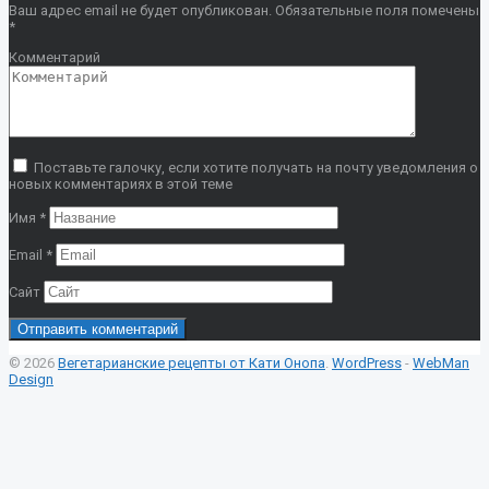
Ваш адрес email не будет опубликован.
Обязательные поля помечены
*
Комментарий
Поставьте галочку, если хотите получать на почту уведомления о
новых комментариях в этой теме
Имя
*
Email
*
Сайт
© 2026
Вегетарианские рецепты от Кати Онопа
.
WordPress
-
WebMan
Design