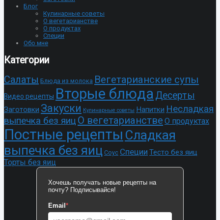
Блог
Кулинарные советы
О вегетарианстве
О продуктах
Специи
Обо мне
Категории
Cалаты
Вегетарианские супы
Блюда из молока
Вторые блюда
Десерты
Видео рецепты
Закуски
Несладкая
Заготовки
Напитки
Кулинарные советы
О вегетарианстве
выпечка без яиц
О продуктах
Постные рецепты
Сладкая
выпечка без яиц
Специи
Тесто без яиц
Соус
Торты без яиц
Хочешь получать новые рецепты на
почту? Подписывайся!
Email
*