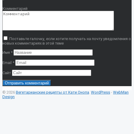
*
Комментарий
Поставьте галочку, если хотите получать на почту уведомления о
новых комментариях в этой теме
Имя
*
Email
*
Сайт
© 2026
Вегетарианские рецепты от Кати Онопа
.
WordPress
-
WebMan
Design