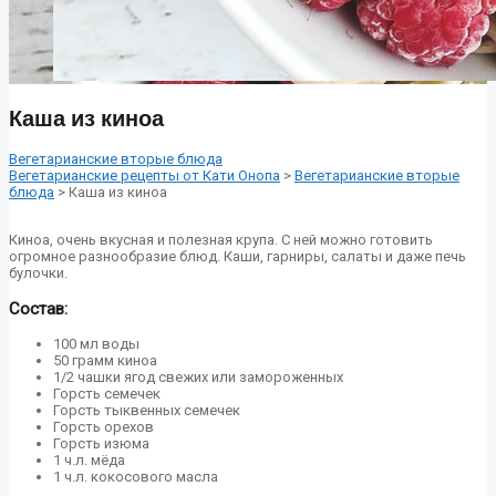
Каша из киноа
Вегетарианские вторые блюда
Вегетарианские рецепты от Кати Онопа
>
Вегетарианские вторые
блюда
> Каша из киноа
Киноа, очень вкусная и полезная крупа. С ней можно готовить
огромное разнообразие блюд. Каши, гарниры, салаты и даже печь
булочки.
Состав:
100 мл воды
50 грамм киноа
1/2 чашки ягод свежих или замороженных
Горсть семечек
Горсть тыквенных семечек
Горсть орехов
Горсть изюма
1 ч.л. мёда
1 ч.л. кокосового масла