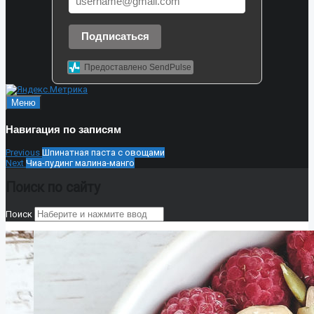
Подписаться
Предоставлено SendPulse
Меню
Навигация по записям
Previous
Шпинатная паста с овощами
Next
Чиа-пудинг малина-манго
Поиск по сайту
Поиск