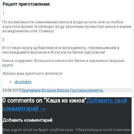
Рецепт приготовления:
1
По возможности замачиваем киноа в воде на ночь или на любое
короткое время. В кипящую воду засыпаем промытую киноа и варим
на медленном огне 15 минут.
2
В готовую крупу добавляем все ингредиенты, перемешиваем и
наслаждаемся вкусным и богатым на белки завтраком!
Киноа содержит большое количество белка и нереально вкусная
крупа.
Желаю вам приятного аппетита!
vkontakte
24.06.2019
Екатерина
Вторые блюда
Постные рецепты
0 comments on “
Каша из киноа
”
Добавить свой
комментарий →
Добавить комментарий
Ваш адрес email не будет опубликован.
Обязательные поля помечены