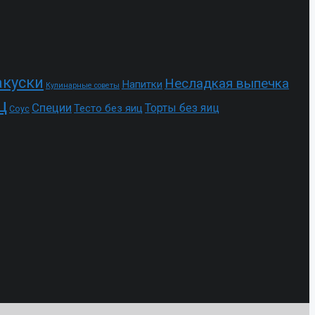
акуски
Несладкая выпечка
Напитки
Кулинарные советы
ц
Специи
Торты без яиц
Тесто без яиц
Соус