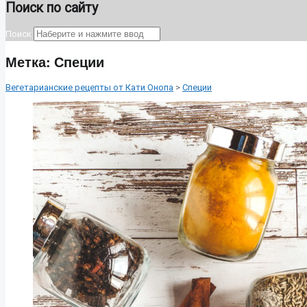
Поиск по сайту
Поиск
Метка:
Специи
Вегетарианские рецепты от Кати Онопа
>
Специи