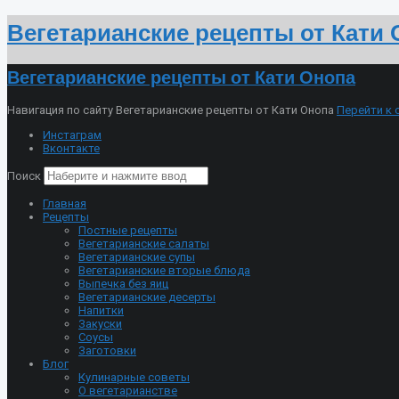
Вегетарианские рецепты от Кати
Вегетарианские рецепты от Кати Онопа
Навигация по сайту Вегетарианские рецепты от Кати Онопа
Перейти к
Инстаграм
Вконтакте
Поиск
Главная
Рецепты
Постные рецепты
Вегетарианские салаты
Вегетарианские супы
Вегетарианские вторые блюда
Выпечка без яиц
Вегетарианские десерты
Напитки
Закуски
Соусы
Заготовки
Блог
Кулинарные советы
О вегетарианстве