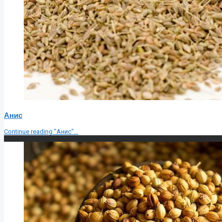
Анис
Continue reading
"Анис"
…