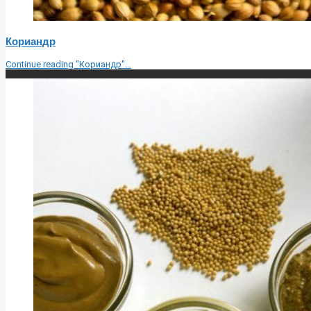
Кориандр
Continue reading
"Кориандр"
…