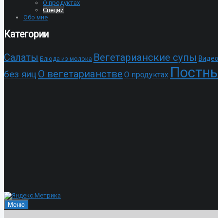
О продуктах
Специи
Обо мне
Категории
Cалаты
Вегетарианские супы
Видео
Блюда из молока
Постны
О вегетарианстве
без яиц
О продуктах
Меню