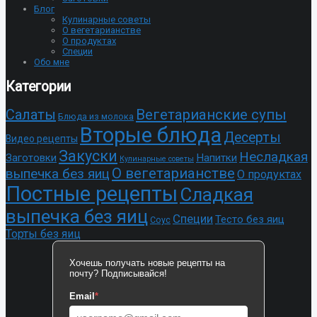
Блог
Кулинарные советы
О вегетарианстве
О продуктах
Специи
Обо мне
Категории
Cалаты
Вегетарианские супы
Блюда из молока
Вторые блюда
Десерты
Видео рецепты
Закуски
Несладкая
Заготовки
Напитки
Кулинарные советы
О вегетарианстве
выпечка без яиц
О продуктах
Постные рецепты
Сладкая
выпечка без яиц
Специи
Тесто без яиц
Соус
Торты без яиц
Хочешь получать новые рецепты на
почту? Подписывайся!
Email
*