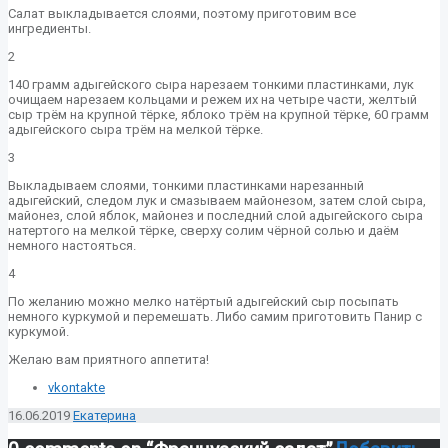
Салат выкладывается слоями, поэтому приготовим все
ингредиенты.
2
140 грамм адыгейского сыра нарезаем тонкими пластинками, лук
очищаем нарезаем кольцами и режем их на четыре части, желтый
сыр трём на крупной тёрке, яблоко трём на крупной тёрке, 60 грамм
адыгейского сыра трём на мелкой тёрке.
3
Выкладываем слоями, тонкими пластинками нарезанный
адыгейский, следом лук и смазываем майонезом, затем слой сыра,
майонез, слой яблок, майонез и последний слой адыгейского сыра
натертого на мелкой тёрке, сверху солим чёрной солью и даём
немного настояться.
4
По желанию можно мелко натёртый адыгейский сыр посыпать
немного куркумой и перемешать. Либо самим приготовить Панир с
куркумой.
Желаю вам приятного аппетита!
vkontakte
16.06.2019
Екатерина