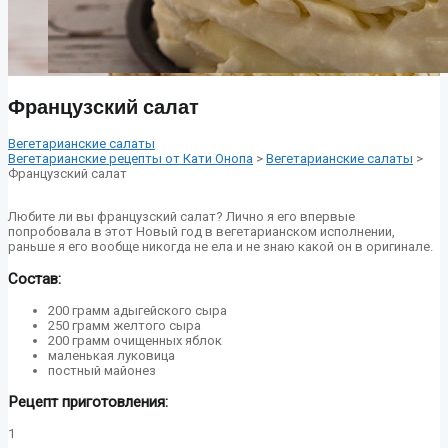
Французский салат
Вегетарианские салаты
Вегетарианские рецепты от Кати Онопа
>
Вегетарианские салаты
>
Французский салат
Любите ли вы французский салат? Лично я его впервые
попробовала в этот Новый год в вегетарианском исполнении,
раньше я его вообще никогда не ела и не знаю какой он в оригинале.
Состав:
200 грамм адыгейского сыра
250 грамм желтого сыра
200 грамм очищенных яблок
маленькая луковица
постный майонез
Рецепт приготовления:
1