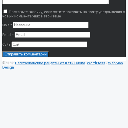
Поставьте галочку, если хотите получать на почту уведомления о
новых комментариях в этой теме
Имя
*
Email
*
Сайт
© 2026
Вегетарианские рецепты от Кати Онопа
.
WordPress
-
WebMan
Design