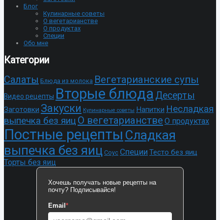
Блог
Кулинарные советы
О вегетарианстве
О продуктах
Специи
Обо мне
Категории
Cалаты
Вегетарианские супы
Блюда из молока
Вторые блюда
Десерты
Видео рецепты
Закуски
Несладкая
Заготовки
Напитки
Кулинарные советы
О вегетарианстве
выпечка без яиц
О продуктах
Постные рецепты
Сладкая
выпечка без яиц
Специи
Тесто без яиц
Соус
Торты без яиц
Хочешь получать новые рецепты на
почту? Подписывайся!
Email
*