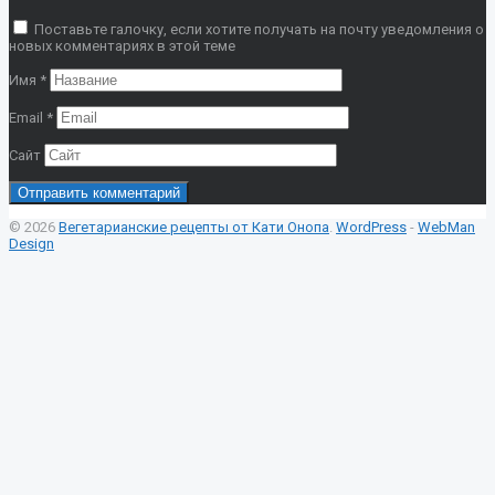
Поставьте галочку, если хотите получать на почту уведомления о
новых комментариях в этой теме
Имя
*
Email
*
Сайт
© 2026
Вегетарианские рецепты от Кати Онопа
.
WordPress
-
WebMan
Design