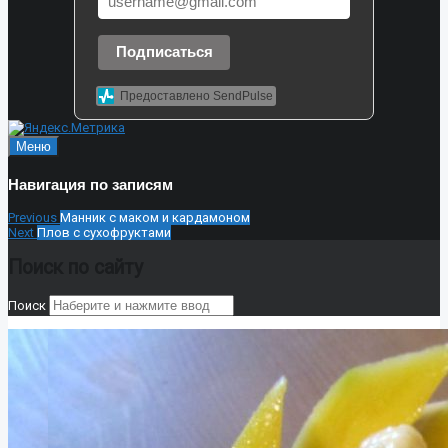
Подписаться
Предоставлено SendPulse
Меню
Навигация по записям
Previous
Манник с маком и кардамоном
Next
Плов с сухофруктами
Поиск по сайту
Поиск