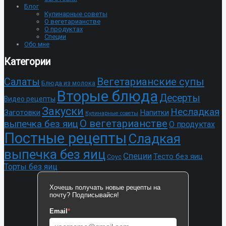
Блог
Кулинарные советы
О вегетарианстве
О продуктах
Специи
Обо мне
Категории
Cалаты
Вегетарианские супы
Блюда из молока
Вторые блюда
Десерты
Видео рецепты
Закуски
Несладкая
Заготовки
Напитки
Кулинарные советы
О вегетарианстве
выпечка без яиц
О продуктах
Постные рецепты
Сладкая
выпечка без яиц
Специи
Тесто без яиц
Соус
Торты без яиц
Хочешь получать новые рецепты на
почту? Подписывайся!
Email
*