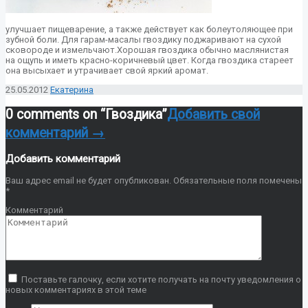
улучшает пищеварение, а также действует как болеутоляющее при
зубной боли. Для гарам-масалы гвоздику поджаривают на сухой
сковороде и измельчают.Хорошая гвоздика обычно маслянистая
на ощупь и иметь красно-коричневый цвет. Когда гвоздика стареет
она высыхает и утрачивает свой яркий аромат.
25.05.2012
Екатерина
0 comments on “
Гвоздика
”
Добавить свой
комментарий →
Добавить комментарий
Ваш адрес email не будет опубликован.
Обязательные поля помечены
*
Комментарий
Поставьте галочку, если хотите получать на почту уведомления о
новых комментариях в этой теме