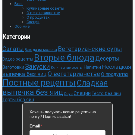
Блог
Кулинарные советы
О вегетарианстве
О продуктах
Специи
Обо мне
Категории
Cалаты
Вегетарианские супы
Блюда из молока
Вторые блюда
Десерты
Видео рецепты
Закуски
Несладкая
Заготовки
Напитки
Кулинарные советы
О вегетарианстве
выпечка без яиц
О продуктах
Постные рецепты
Сладкая
выпечка без яиц
Специи
Тесто без яиц
Соус
Торты без яиц
Хочешь получать новые рецепты на
почту? Подписывайся!
Email
*