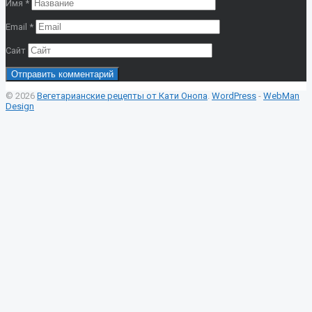
Имя
*
Email
*
Сайт
© 2026
Вегетарианские рецепты от Кати Онопа
.
WordPress
-
WebMan
Design