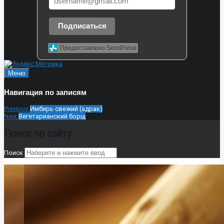
Подписаться
Предоставлено SendPulse
Меню
Навигация по записям
Previous
Имбирь свежий (адрак)
Next
Вегетарианский борщ
Поиск по сайту
Поиск