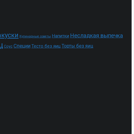
акуски
Несладкая выпечка
Напитки
Кулинарные советы
ц
Специи
Торты без яиц
Тесто без яиц
Соус