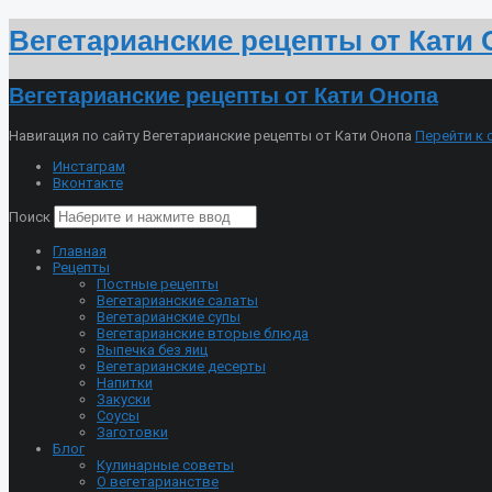
Вегетарианские рецепты от Кати
Вегетарианские рецепты от Кати Онопа
Навигация по сайту Вегетарианские рецепты от Кати Онопа
Перейти к
Инстаграм
Вконтакте
Поиск
Главная
Рецепты
Постные рецепты
Вегетарианские салаты
Вегетарианские супы
Вегетарианские вторые блюда
Выпечка без яиц
Вегетарианские десерты
Напитки
Закуски
Соусы
Заготовки
Блог
Кулинарные советы
О вегетарианстве