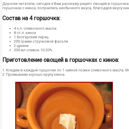
Дорогие читатели, сегодня я Вам расскажу рецепт овощей в горшочках 
горшочках с киноа, получились необычного вкуса, благодаря вкусу кин
Состав на 4 горшочка:
4 ч.л. сливочного масла
8 ст.л. киноа
1 болгарский перец
200 грамм стручковой фасоли
2 цукини
300 мл сливок 10-20%
Приготовление овощей в горшочках с киноа:
1. Кладем в каждый горшочек по 1 чайной ложке сливочного масла. М
2. Промываем хорошо крупу киноа.