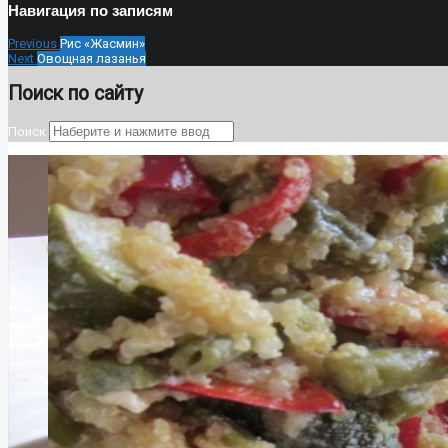
Навигация по записям
Previous
Рис «Жасмин»
Next
Овощная лазанья
Поиск по сайту
Поиск