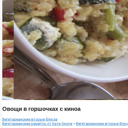
Овощи в горшочках с киноа
Вегетарианские вторые блюда
Вегетарианские рецепты от Кати Онопа
>
Вегетарианские вторые блю