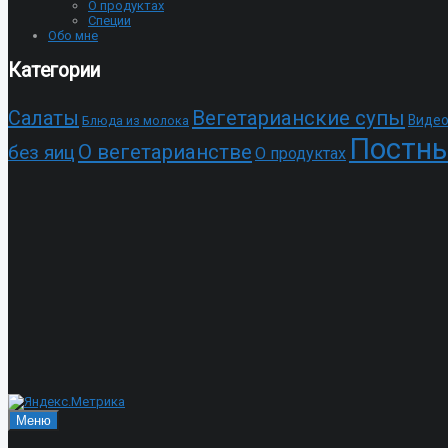
О продуктах
Специи
Обо мне
Категории
Cалаты
Вегетарианские супы
Видео
Блюда из молока
Постны
О вегетарианстве
без яиц
О продуктах
Меню