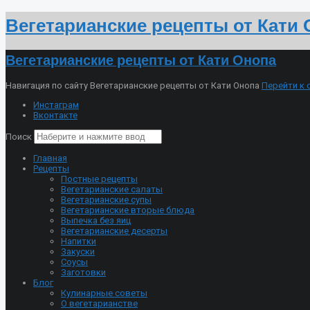
Вегетарианские рецепты от Кати
Вегетарианские рецепты от Кати Онопа
Навигация по сайту Вегетарианские рецепты от Кати Онопа
Перейти к
Инстаграм
Вконтакте
Поиск
Главная
Рецепты
Постные рецепты
Вегетарианские салаты
Вегетарианские супы
Вегетарианские вторые блюда
Выпечка без яиц
Вегетарианские десерты
Напитки
Закуски
Соусы
Заготовки
Блог
Кулинарные советы
О вегетарианстве