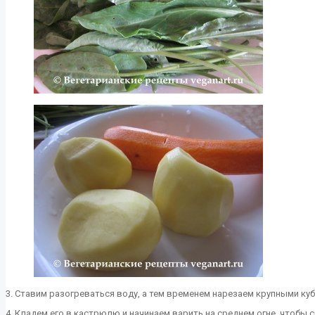
3. Ставим разогреваться воду, а тем временем нарезаем крупными ку
4. Кладем его в кастрюлю и начинаем варить на среднем огне, чтобы с