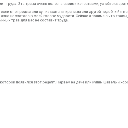
ит труда. Эта трава очень полезна своими качествами, успейте сварит
и если мне предлагали суп из щавеля, крапивы или другой подобный я в
да явно не хватало в моей голове мудрости. Сейчас я понимаю что трав
ичных трав для Вас не составит труда.
 которой появился этот рецепт. Нарвем на даче или купим щавель и хо