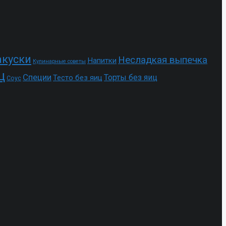
акуски
Несладкая выпечка
Напитки
Кулинарные советы
ц
Специи
Торты без яиц
Тесто без яиц
Соус