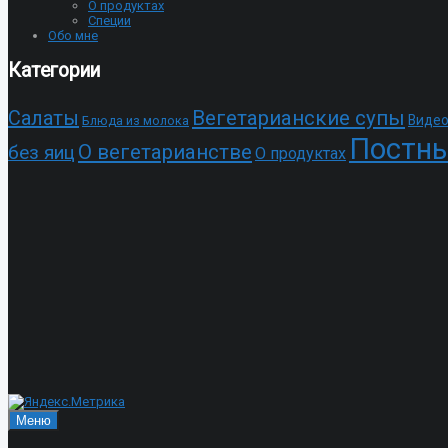
О продуктах
Специи
Обо мне
Категории
Cалаты
Вегетарианские супы
Видео
Блюда из молока
Постны
О вегетарианстве
без яиц
О продуктах
Меню