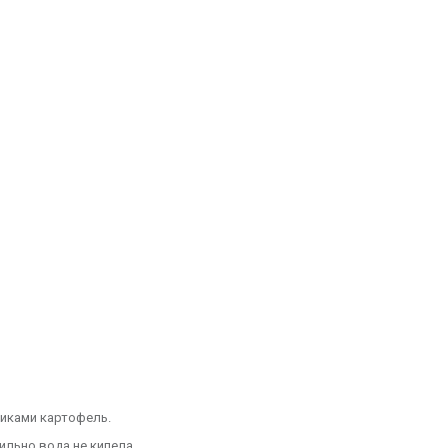
биками картофель.
ильно вода не кипела.