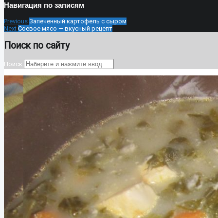
Навигация по записям
Previous
Запеченный картофель с сыром
Next
Соевое мясо — вкусный рецепт
Поиск по сайту
Поиск