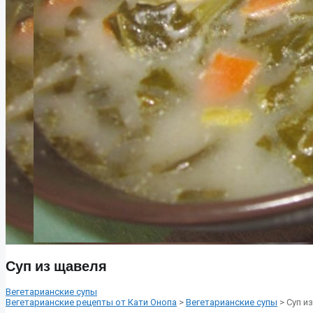
Суп из щавеля
Вегетарианские супы
Вегетарианские рецепты от Кати Онопа
>
Вегетарианские супы
> Суп и