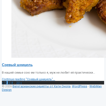
Соевый шницель
В нашей семье сою ем только я, муж не любит её практически…
Continue reading
"Соевый шницель"
…
«
1
2
3
4
…
20
»
© 2026
Вегетарианские рецепты от Кати Онопа
.
WordPress
-
WebMan
Design