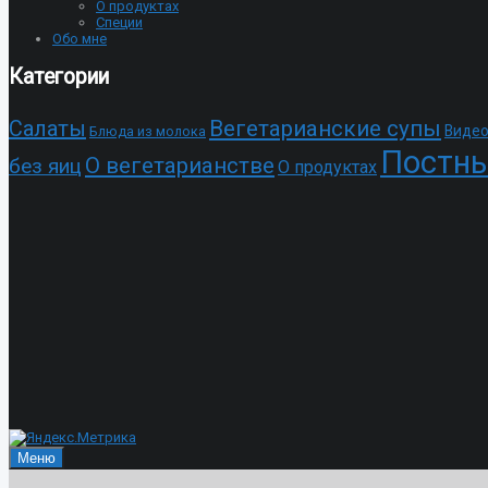
О продуктах
Специи
Обо мне
Категории
Cалаты
Вегетарианские супы
Видео
Блюда из молока
Постны
О вегетарианстве
без яиц
О продуктах
Меню