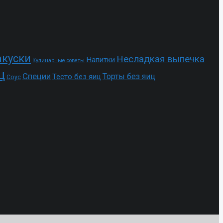
акуски
Несладкая выпечка
Напитки
Кулинарные советы
ц
Специи
Торты без яиц
Тесто без яиц
Соус