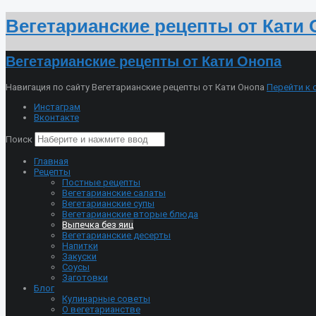
Вегетарианские рецепты от Кати
Вегетарианские рецепты от Кати Онопа
Навигация по сайту Вегетарианские рецепты от Кати Онопа
Перейти к
Инстаграм
Вконтакте
Поиск
Главная
Рецепты
Постные рецепты
Вегетарианские салаты
Вегетарианские супы
Вегетарианские вторые блюда
Выпечка без яиц
Вегетарианские десерты
Напитки
Закуски
Соусы
Заготовки
Блог
Кулинарные советы
О вегетарианстве