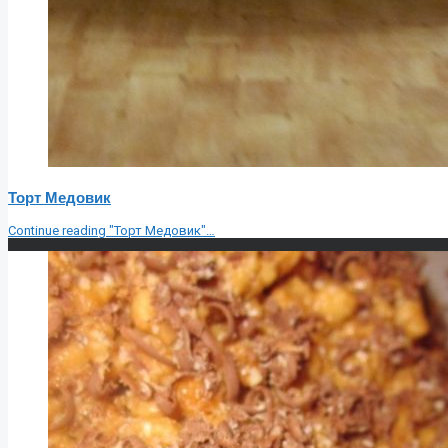
Торт Медовик
Continue reading
"Торт Медовик"
…