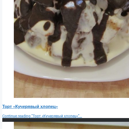
Торт «Кучерявый хлопец»
Continue reading
"Торт «Кучерявый хлопец»"
…