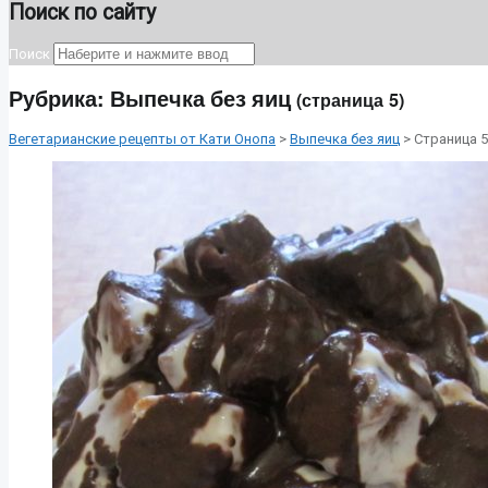
Поиск по сайту
Поиск
Рубрика:
Выпечка без яиц
(страница 5)
Вегетарианские рецепты от Кати Онопа
>
Выпечка без яиц
> Страница 5